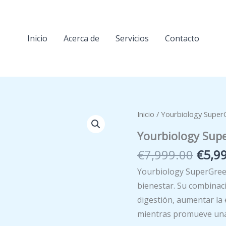
Inicio
Acerca de
Servicios
Contacto
Inicio
/ Yourbiology Super
Yourbiology Sup
El
€
7,999.00
€
5,9
preci
Yourbiology SuperGreen
origi
bienestar. Su combinaci
era:
digestión, aumentar la 
€7,99
mientras promueve una 