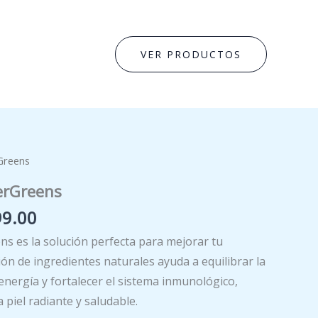
VER PRODUCTOS
Greens
erGreens
El
99.00
o
precio
s es la solución perfecta para mejorar tu
nal
actual
ón de ingredientes naturales ayuda a equilibrar la
es:
energía y fortalecer el sistema inmunológico,
9.00.
€5,999.00.
piel radiante y saludable.