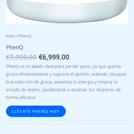
Inicio
/ PhenQ
PhenQ
El
El
€
7,999.00
€
6,999.00
precio
precio
PhenQ es tu aliado ideal para perder peso, ya que quema
original
actual
grasa eficientemente y suprime el apetito. Además, bloquea
era:
es:
la producción de grasa, aumenta tu energía y mejora tu
€7,999.00.
€6,999.00.
estado de ánimo, ayudándote a alcanzar tus objetivos de
forma efectiva.
LLÉVATE PHENQ HOY