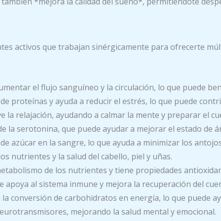
ambién *mejora la calidad del sueño*, permitiéndote desperta
s activos que trabajan sinérgicamente para ofrecerte múltip
entar el flujo sanguíneo y la circulación, lo que puede ben
de proteínas y ayuda a reducir el estrés, lo que puede contr
la relajación, ayudando a calmar la mente y preparar el cu
 la serotonina, que puede ayudar a mejorar el estado de án
de azúcar en la sangre, lo que ayuda a minimizar los antojo
s nutrientes y la salud del cabello, piel y uñas.
tabolismo de los nutrientes y tiene propiedades antioxidan
 apoya al sistema inmune y mejora la recuperación del cue
la conversión de carbohidratos en energía, lo que puede ay
eurotransmisores, mejorando la salud mental y emocional.