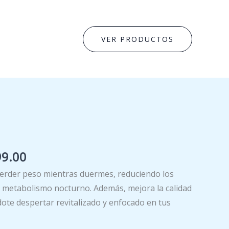
VER PRODUCTOS
El
99.00
o
precio
erder peso mientras duermes, reduciendo los
nal
actual
u metabolismo nocturno. Además, mejora la calidad
es:
ote despertar revitalizado y enfocado en tus
9.00.
€6,999.00.