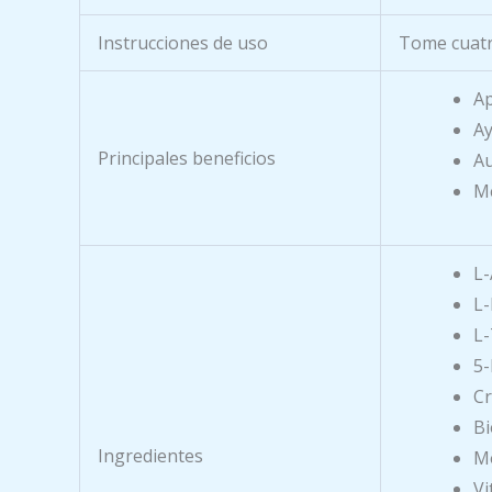
Instrucciones de uso
Tome cuatr
Ap
Ay
Principales beneficios
Au
Me
L-
L-
L
5
C
Bi
Ingredientes
M
Vi