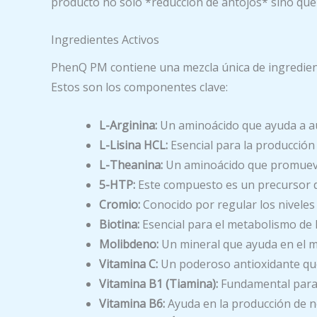
producto no solo *reducción de antojos* sino que t
Ingredientes Activos
PhenQ PM contiene una mezcla única de ingrediente
Estos son los componentes clave:
L-Arginina:
Un aminoácido que ayuda a aum
L-Lisina HCL:
Esencial para la producción 
L-Theanina:
Un aminoácido que promueve 
5-HTP:
Este compuesto es un precursor de
Cromio:
Conocido por regular los niveles 
Biotina:
Esencial para el metabolismo de lo
Molibdeno:
Un mineral que ayuda en el me
Vitamina C:
Un poderoso antioxidante que
Vitamina B1 (Tiamina):
Fundamental para 
Vitamina B6:
Ayuda en la producción de n