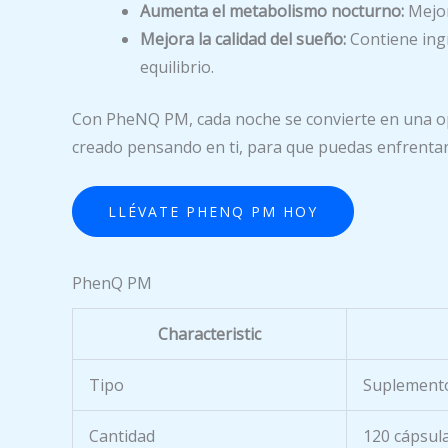
Aumenta el metabolismo nocturno:
Mejor
Mejora la calidad del sueño:
Contiene ingr
equilibrio.
Con PheNQ PM, cada noche se convierte en una opo
creado pensando en ti, para que puedas enfrentart
LLÉVATE PHENQ PM HOY
PhenQ PM
Characteristic
Tipo
Suplemento
Cantidad
120 cápsul