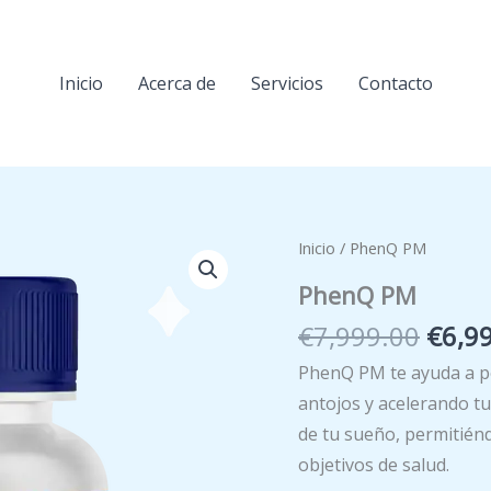
Inicio
Acerca de
Servicios
Contacto
Inicio
/ PhenQ PM
PhenQ PM
El
€
7,999.00
€
6,9
preci
PhenQ PM te ayuda a p
origi
antojos y acelerando t
era:
de tu sueño, permitiénd
€7,99
objetivos de salud.