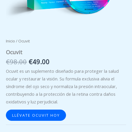
Inicio
/ Ocuvit
Ocuvit
El
El
€
98.00
€
49.00
precio
precio
Ocuvit es un suplemento diseñado para proteger la salud
original
actual
ocular y restaurar la visión. Su formula exclusiva alivia el
era:
es:
síndrome del ojo seco y normaliza la presión intraocular,
€98.00.
€49.00.
contribuyendo a la protección de la retina contra daños
oxidativos y luz perjudicial.
LLÉVATE OCUVIT HOY