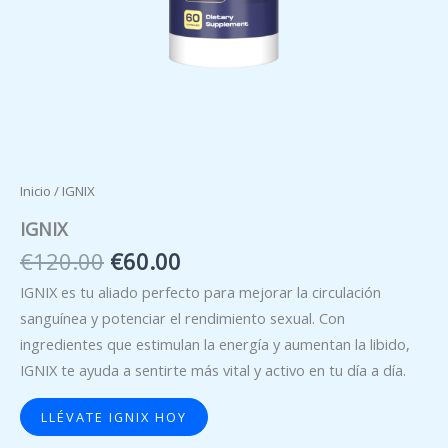
Inicio
/ IGNIX
IGNIX
El
El
€
120.00
€
60.00
precio
precio
IGNIX es tu aliado perfecto para mejorar la circulación
original
actual
sanguínea y potenciar el rendimiento sexual. Con
era:
es:
ingredientes que estimulan la energía y aumentan la libido,
€120.00.
€60.00.
IGNIX te ayuda a sentirte más vital y activo en tu día a día.
LLÉVATE IGNIX HOY